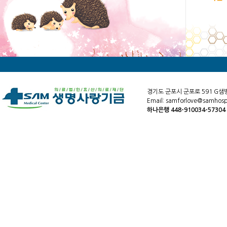
경기도 군포시 군포로 591 G샘
Email: samforlove@samhospi
하나은행 448-910034-5730