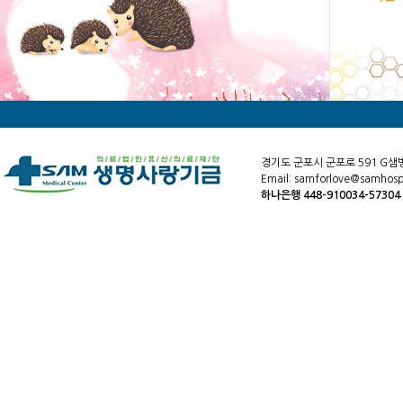
경기도 군포시 군포로 591 G샘
Email: samforlove@samhospi
하나은행 448-910034-5730