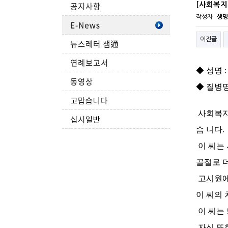
[사회복지
작성자
생명
이전글
◆ 성명 : 
◆ 질병
사회복지
습 니다.
이 씨는
골절로 더
고시원에
이 씨의
이 씨는 
자신 또