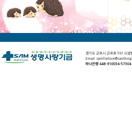
경기도 군포시 군포로 591 G샘
Email: samforlove@samhospi
하나은행 448-910034-5730