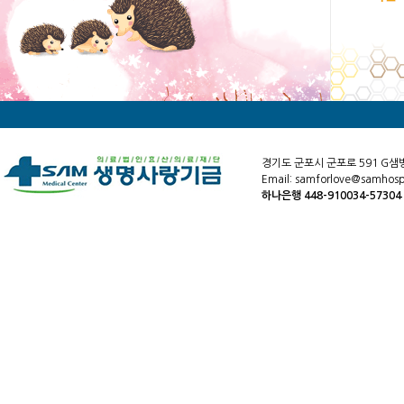
경기도 군포시 군포로 591 G샘
Email: samforlove@samhospi
하나은행 448-910034-5730