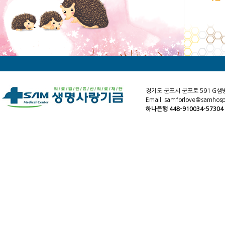
경기도 군포시 군포로 591 G샘
Email: samforlove@samhospi
하나은행 448-910034-5730