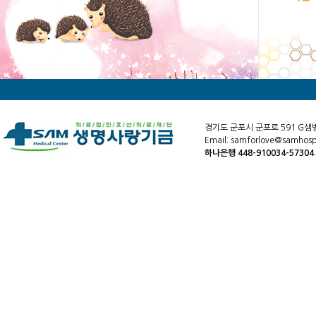
경기도 군포시 군포로 591 G샘
Email: samforlove@samhospi
하나은행 448-910034-5730