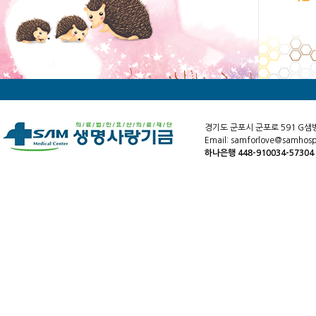
경기도 군포시 군포로 591 G샘
Email: samforlove@samhospi
하나은행 448-910034-5730