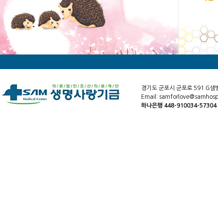
경기도 군포시 군포로 591 G샘
Email: samforlove@samhospi
하나은행 448-910034-5730