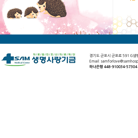
경기도 군포시 군포로 591 G샘
Email: samforlove@samhospi
하나은행 448-910034-5730