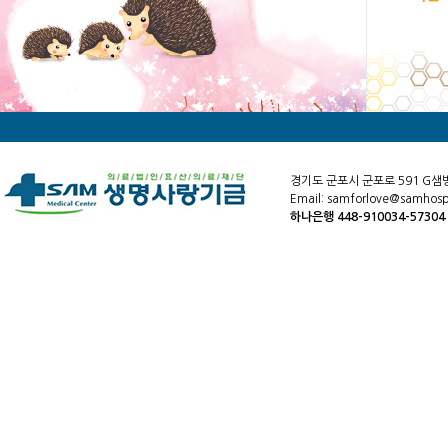
경기도 군포시 군포로 591 G샘
Email: samforlove@samhospi
하나은행 448-910034-5730